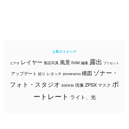
人気のトピック
露出
レイヤー
風景
製品写真
RAW
編集
ビデオ
プリセット
ゾナー・
構図
アップデート
絞り
レタッチ
zonerama
ポ
フォト・スタジオ
ZPSX
現像
マスク
2020年秋
ートレート
ライト、光