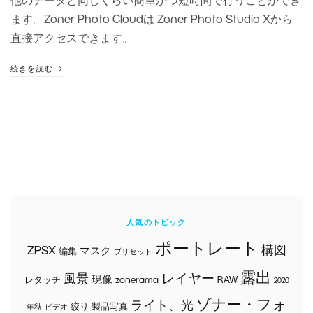
他のデータと同じくらい簡単かつ短時間で行うことができ
ます。Zoner Photo Cloudは Zoner Photo Studio Xから
直接アクセスできます。
続きを読む
人気のトピック
ポートレート
構図
ZPSX
マスク
編集
プリセット
露出
風景
レイヤー
現像
レタッチ
zonerama
RAW
2020
ゾナー・フォ
ライト、光
絞り
製品写真
年秋
ビデオ