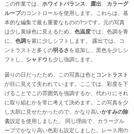
この作業では、
ホワイトバランス
、
露出
、
カラーグ
ループ
のコントロールを使用します。これらは、基
本的な編集で最も重要なものの1つです。元の写真
は少し黄緑色に見えるため、
色温度
では、色調を青
に、
色調
を紫に少しシフトします。 露出では、コ
ントラストと多くの
明るさ
を追加し、黒色を少しシ
フトし、
シャドウ
も少し強調します。
曇りの日だったため、この写真は色と
コントラスト
が目に見えて失われています。ここでは、彩度を下
げることでこの雰囲気を強調するか、代わりにそれ
に取り組むかを常に考えて決めます。この写真を少
し大胆に見せたかったので、かなり高い
かすみの除
去
設定を使用しました。 同じ理由で、カラーグル
ープでかなり高い色彩も設定しました。レース用の