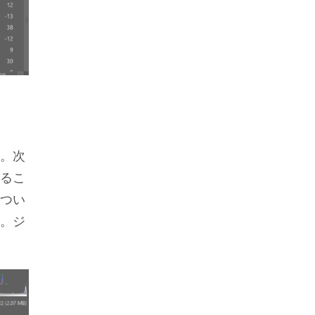
。次
るこ
つい
。ジ