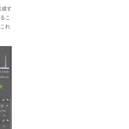
達成す
るこ
これ