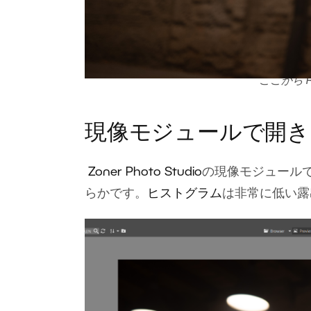
ここから 
現像モジュールで開き
Zoner Photo Studio
の現像モジュール
らかです。
ヒストグラム
は非常に低い露