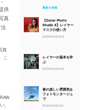
す。
最新の投稿
提供
写真
【Zoner Photo
Studio X】レイヤー
方法
マスクの使い方
2023年06月02日
写真
。こ
レイヤーの基本を学
ぶ
2023年06月01日
春の楽しい雰囲気を
フォトモンタージュ
RAW
で
い。
2022年02月01日