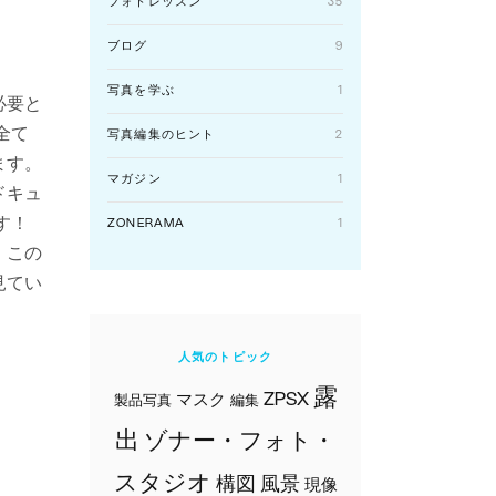
フォトレッスン
35
ブログ
9
写真を学ぶ
1
必要と
全て
写真編集のヒント
2
ます。
マガジン
1
ドキュ
す！
ZONERAMA
1
。この
見てい
人気のトピック
露
ZPSX
マスク
製品写真
編集
出
ゾナー・フォト・
スタジオ
構図
風景
現像