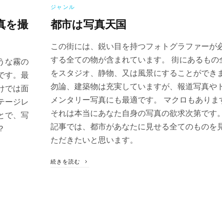
ジャンル
真を撮
都市は写真天国
この街には、鋭い目を持つフォトグラファーが
する全ての物が含まれています。 街にあるもの
うな霧の
をスタジオ、静物、又は風景にすることができ
です。最
勿論、建築物は充実していますが、報道写真や
けでは面
メンタリー写真にも最適です。 マクロもありま
テージレ
それは本当にあなた自身の写真の欲求次第です
とで、写
記事では、都市があなたに見せる全てのものを
？
ただきたいと思います。
続きを読む