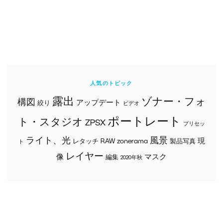
人気のトピック
露出
ゾナー・フォ
構図
アップデート
絞り
ビデオ
ポートレート
ト・スタジオ
ZPSX
プリセッ
ライト、光
風景
現
レタッチ
RAW
zonerama
製品写真
ト
レイヤー
像
マスク
編集
2020年秋